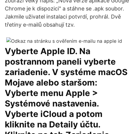
zobrazí velký nápis: „Nová verze aplikace Google
Chrome je k dispozici" a stáhne se .apk soubor.
Jakmile uživatel instalaci potvrdí, prohrál. Dvě
třetiny e-mailů obsahují tzv.
Vyberte Apple ID. Na
postrannom paneli vyberte
zariadenie. V systéme macOS
Mojave alebo staršom:
Vyberte menu Apple >
Systémové nastavenia.
Vyberte iCloud a potom
kliknite na Detaily účtu.