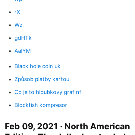
rX
Wz
gdHTk
AalYM
Black hole coin uk
Způsob platby kartou
Co je to hloubkový graf nfl
Blockfish kompresor
Feb 09, 2021 · North American