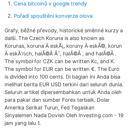
Cena bitcoinů v google trendy
Pořadí spouštění konverze olova
Grafy, běžné převody, historické směnné kurzy a
další. The Czech Koruna is also known as
Korunas, koruna Ä eskÃ¡, koruny Ä eskÃ©, korun
Ä eskÃ½ch, halÃ©Å Å¯, halÃ©Å , and halÃ©Å .
The symbol for CZK can be written Kc, and K.
The symbol for EUR can be written €. The Euro
is divided into 100 cents. Di bagian ini Anda bisa
melihat berita EUR USD terkini dari seluruh dunia.
Seluruh artikel dipersembahkan untuk Anda oleh
para pakar dan sumber Forex terbaik. Dolar
Amerika Serikat Turun, Fed Tegaskan
Sinyalemen Nada Dovish Oleh Investing.com - 19
jam yang lalu 1.