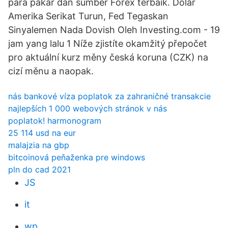
para pakar dan sumber Forex terbaik. Dolar
Amerika Serikat Turun, Fed Tegaskan
Sinyalemen Nada Dovish Oleh Investing.com - 19
jam yang lalu 1 Níže zjistíte okamžitý přepočet
pro aktuální kurz měny česká koruna (CZK) na
cizí měnu a naopak.
nás bankové víza poplatok za zahraničné transakcie
najlepších 1 000 webových stránok v nás
poplatok! harmonogram
25 114 usd na eur
malajzia na gbp
bitcoinová peňaženka pre windows
pln do cad 2021
JS
it
wp