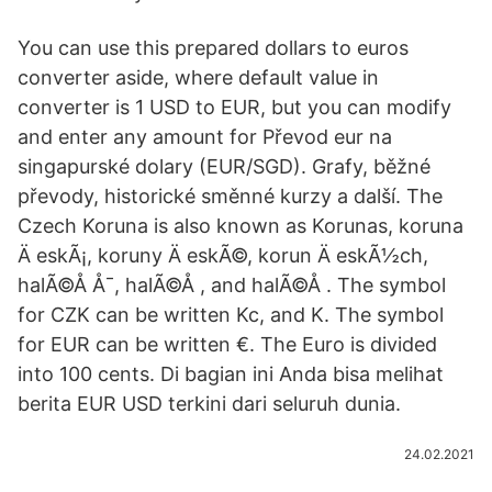
You can use this prepared dollars to euros
converter aside, where default value in
converter is 1 USD to EUR, but you can modify
and enter any amount for Převod eur na
singapurské dolary (EUR/SGD). Grafy, běžné
převody, historické směnné kurzy a další. The
Czech Koruna is also known as Korunas, koruna
Ä eskÃ¡, koruny Ä eskÃ©, korun Ä eskÃ½ch,
halÃ©Å Å¯, halÃ©Å , and halÃ©Å . The symbol
for CZK can be written Kc, and K. The symbol
for EUR can be written €. The Euro is divided
into 100 cents. Di bagian ini Anda bisa melihat
berita EUR USD terkini dari seluruh dunia.
24.02.2021