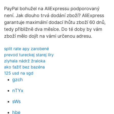
PayPal bohužel na AliExpressu podporovaný
není. Jak dlouho trvá dodání zboží? AliExpress
garantuje maximální dodací lhůtu zboží 60 dnů,
tedy přibližně dva měsíce. Do té doby by vám
zboží mělo dojít na vámi určenou adresu.
split rate apy zarobené
prevod tureckej starej líry
zlyhala nádrž žraloka
ako ťažiť bez bazéna
125 usd na sgd
gzch
nTYx
sWs
hbe