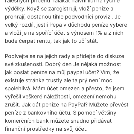
falešných příběhů nalákat naivní lidi na rychlé
výdělky. Když se zaregistrují, vloží peníze a
prohrají, dostanou tihle podvodníci provizi. Je
velký rozdíl, jestli Pepa v důchodu peníze vybere
a vloží je na spořící účet s výnosem 1% a z nich
bude čerpat rentu, tak jak to učí stát.
Podívejte se na jejich rady a přidejte do diskuze
své zkušenosti. Dobrý den Je nějaká možnost
jak poslat peníze na můj paypal účet? Vím, že
existuje stránka trustly ale ta prý není moc
spolehlivá. Mám účet omezen a přesto, že jsem
vyřešil veškeré náležitosti, omezení nemohu
zrušit. Jak dát peníze na PayPal? Můžete převést
peníze z bankovního účtu. S pomocí většiny
komerčních bank můžete snadno přidávat
finanční prostředky na svůj účet.