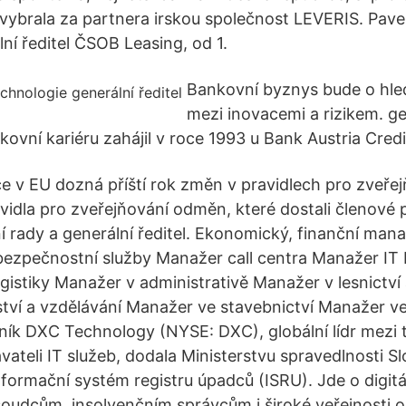
y vybrala za partnera irskou společnost LEVERIS. Pave
ní ředitel ČSOB Leasing, od 1.
Bankovní byznys bude o hle
mezi inovacemi a rizikem. gen
vní kariéru zahájil v roce 1993 u Bank Austria Credit
e v EU dozná příští rok změn v pravidlech pro zveř
avidla pro zveřejňování odměn, které dostali členové
ní rady a generální ředitel. Ekonomický, finanční man
bezpečnostní služby Manažer call centra Manažer IT 
gistiky Manažer v administrativě Manažer v lesnictví
tví a vzdělávání Manažer ve stavebnictví Manažer 
ík DXC Technology (NYSE: DXC), globální lídr mezi 
vateli IT služeb, dodala Ministerstvu spravedlnosti S
nformační systém registru úpadců (ISRU). Jde o digitá
oudcům, insolvenčním správcům i široké veřejnosti on