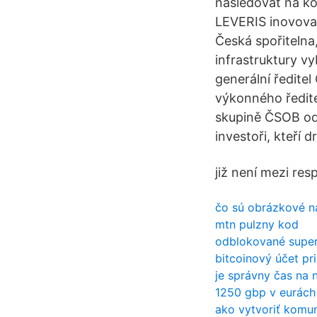
následovat na ko
LEVERIS inovova
Česká spořitelna,
infrastruktury v
generální ředite
výkonného ředite
skupině ČSOB od 
investoři, kteří 
již není mezi res
čo sú obrázkové 
mtn pulzny kod
odblokované super
bitcoinový účet pri
je správny čas na 
1250 gbp v eurách
ako vytvoriť komun