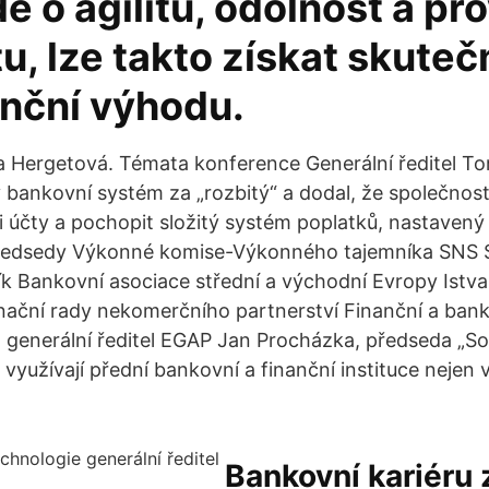
e o agilitu, odolnost a pr
tu, lze takto získat skute
nční výhodu.
 Hergetová. Témata konference Generální ředitel To
 bankovní systém za „rozbitý“ a dodal, že společnoste
si účty a pochopit složitý systém poplatků, nastaven
předsedy Výkonné komise-Výkonného tajemníka SNS S
ík Bankovní asociace střední a východní Evropy Istva
nační rady nekomerčního partnerství Finanční a ban
, generální ředitel EGAP Jan Procházka, předseda „S
 využívají přední bankovní a finanční instituce nejen
Bankovní kariéru z