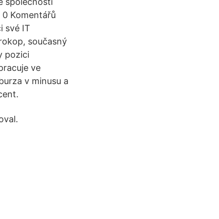
e společností
6 0 Komentářů
i své IT
Prokop, současný
 pozici
pracuje ve
burza v minusu a
cent.
oval.