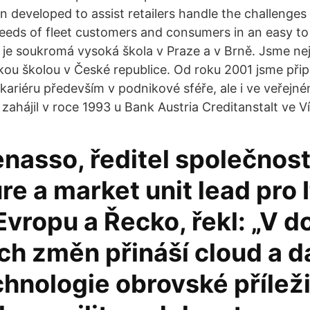
n developed to assist retailers handle the challenges 
eeds of fleet customers and consumers in an easy to 
t je soukromá vysoká škola v Praze a v Brně. Jsme nej
u školou v České republice. Od roku 2001 jsme připr
kariéru především v podnikové sféře, ale i ve veřejné
zahájil v roce 1993 u Bank Austria Creditanstalt ve Ví
nasso, ředitel společnost
e a market unit lead pro It
Evropu a Řecko, řekl: „V d
h změn přináší cloud a da
hnologie obrovské příleži