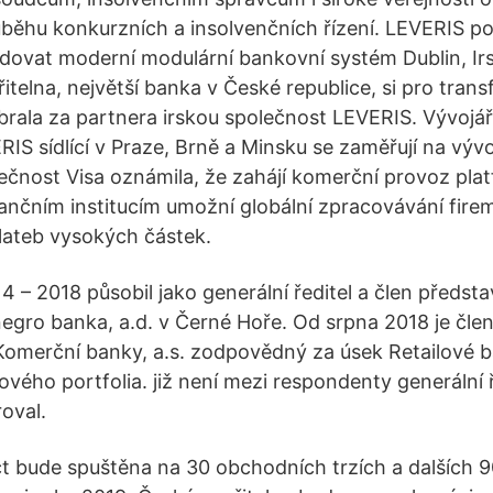
běhu konkurzních a insolvenčních řízení. LEVERIS p
ovat moderní modulární bankovní systém Dublin, Irs
telna, největší banka v České republice, si pro trans
ybrala za partnera irskou společnost LEVERIS. Vývojá
RIS sídlící v Praze, Brně a Minsku se zaměřují na výv
čnost Visa oznámila, že zahájí komerční provoz pla
ančním institucím umožní globální zpracovávání fire
lateb vysokých částek.
14 – 2018 působil jako generální ředitel a člen předst
gro banka, a.d. v Černé Hoře. Od srpna 2018 je čl
omerční banky, a.s. zodpovědný za úsek Retailové b
ového portfolia. již není mezi respondenty generální ř
oval.
 bude spuštěna na 30 obchodních trzích a dalších 9