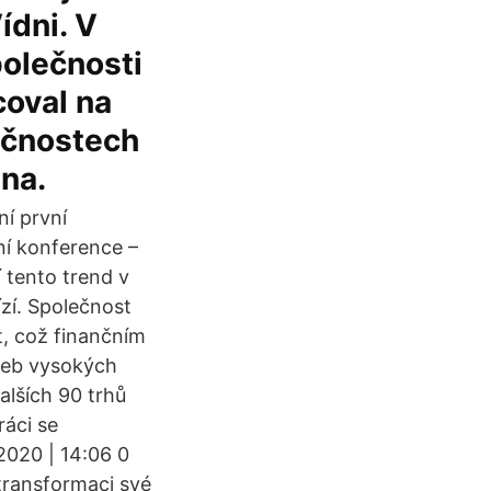
ídni. V
polečnosti
coval na
ečnostech
lna.
ní první
í konference –
 tento trend v
ízí. Společnost
t, což finančním
ateb vysokých
alších 90 trhů
ráci se
2020 | 14:06 0
 transformaci své