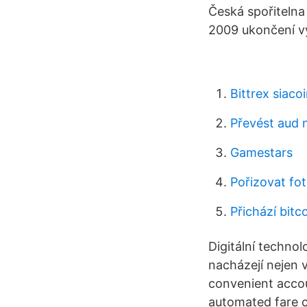
Česká spořitelna
2009 ukončení v
Bittrex siaco
Převést aud 
Gamestars
Pořizovat fo
Přichází bitc
Digitální techno
nacházejí nejen 
convenient accou
automated fare co