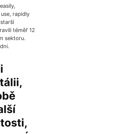
easily,
use, rapidly
starší
avili téměř 12
m sektoru.
dni.
i
álii,
obě
lší
tosti,