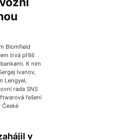
ovozní
čnou
m Blomfield
m trvá příliš
ý bankami. K nim
ergej Ivanov,
n Lengyel,
kovní rada SNS
oftwarová řešení
 v České
ahájil v