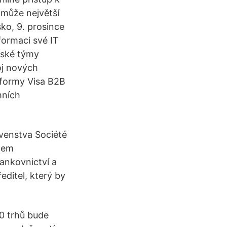
omůže největší
ko, 9. prosince
formaci své IT
řské týmy
oj nových
tformy Visa B2B
mních
avenstva Société
enem
ankovnictví a
editel, který by
0 trhů bude