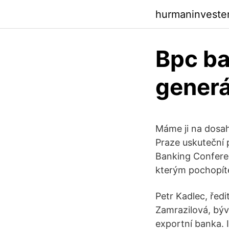
hurmaninvester
Bpc ba
generál
Máme ji na dosah,
Praze uskuteční 
Banking Conferen
kterým pochopíte,
Petr Kadlec, řed
Zamrazilová, bý
exportní banka. 