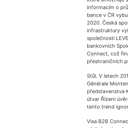
informacím o prů
bance v ČR vybud
2020. Česká spoři
infrastruktury v
společnosti LEVE
bankovních Spole
Connect, což fin
přeshraničních p
Stůl. V letech 20
Générale Montene
představenstva K
útvar Řízení úvěr
tento trend ignor
Visa B2B Connect