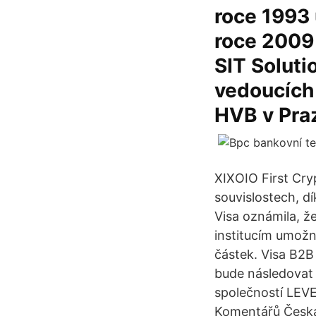
roce 1993 
roce 2009 
SIT Soluti
vedoucích
HVB v Praz
XIXOIO First Cry
souvislostech, dí
Visa oznámila, ž
institucím umožn
částek. Visa B2B
bude následovat 
společností LEVE
Komentářů Česká 