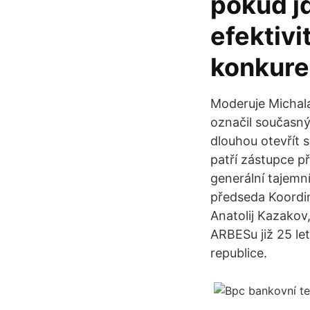
pokud jd
efektivi
konkure
Moderuje Michala
označil současný
dlouhou otevřít 
patří zástupce 
generální tajemn
předseda Koordi
Anatolij Kazakov
ARBESu již 25 let
republice.