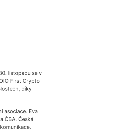
30. listopadu se v
OIO First Crypto
lostech, díky
í asociace. Eva
ka ČBA. Česká
a komunikace.