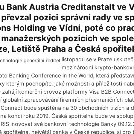
u Bank Austria Creditanstalt ve V
převzal pozici správní rady ve s
ons Holding ve Vídni, poté co pra
 manažerských pozicích ve spol
e, Letiště Praha a Česká spořite
listopadu se v Praze uskuteč
mezinárodní krypto-bankovn
pto Banking Conference in the World, která představí
ky kterým pochopíte, jaké možnosti a příležitosti nab
e zahájí komerční provoz platformy Visa B2B Connec
í globální zpracovávání firemních přeshraničních pl
 Connect bude spuštěna na 30 obchodních trzích a d
na konci roku 2019. Česká spořitelna bude ve spolup
RIS inovovat své bankovní technologie Banky 09.12.
spořitelna, největší banka v České republice, si pro