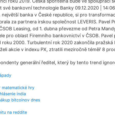
nci roku 2019. Česká spořitelna bude ve spolupráci s
t své bankovní technologie Banky 09.12.2020 | 14:0
 největší banka v České republice, si pro transformac
ybrala za partnera irskou společnost LEVERIS. Pavel 
l ČSOB Leasing, od 1. dubna převezme od Petra Mandy
le pro oblast Firemního bankovnictví v ČSOB. Pavel 
roku 2000. Turbulentní rok 2020 zakončila pražská 
drželi akcie v indexu PX, ztratili meziročně téměř 8 pro
pondenty generální ředitel, který by tento trend ignor
nápady
 matematické hry
hlásenie india
nákup bitcoinov dnes
itu na reddite