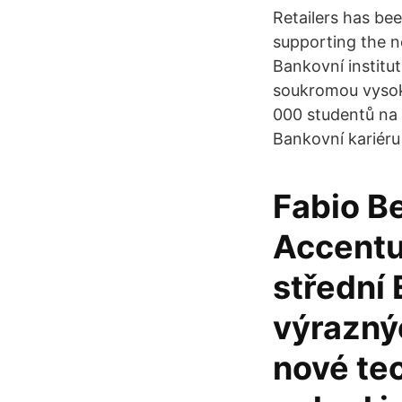
Retailers has bee
supporting the n
Bankovní institu
soukromou vysoko
000 studentů na 
Bankovní kariéru 
Fabio Be
Accentur
střední 
výraznýc
nové tec