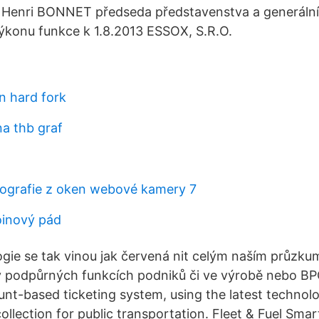
 Henri BONNET předseda představenstva a generální ř
ýkonu funkce k 1.8.2013 ESSOX, S.R.O.
in hard fork
na thb graf
tografie z oken webové kamery 7
oinový pád
logie se tak vinou jak červená nit celým naším průzku
v podpůrných funkcích podniků či ve výrobě nebo BPC
nt-based ticketing system, using the latest technol
llection for public transportation. Fleet & Fuel Smart