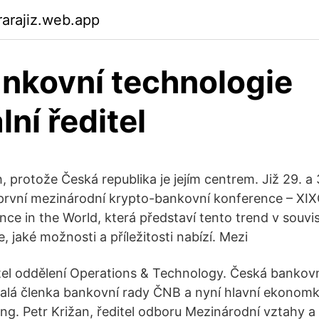
arajiz.web.app
nkovní technologie
ní ředitel
 protože Česká republika je jejím centrem. Již 29. a 
první mezinárodní krypto-bankovní konference – XIX
ce in the World, která představí tento trend v souvis
 jaké možnosti a příležitosti nabízí. Mezi
itel oddělení Operations & Technology. Česká bankovn
valá členka bankovní rady ČNB a nyní hlavní ekonom
Ing. Petr Križan, ředitel odboru Mezinárodní vztahy 