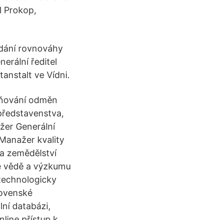
l Prokop,
dání rovnováhy
erální ředitel
anstalt ve Vídni.
ejňování odměn
 představenstva,
ažer Generální
Manažer kvality
 a zemědělství
ve vědě a výzkumu
technologicky
lovenské
lní databázi,
line přístup k