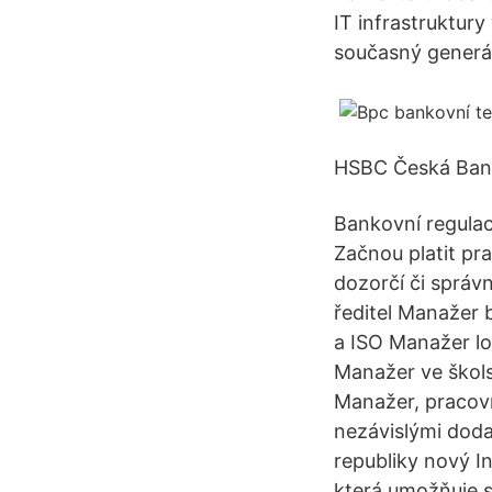
IT infrastruktur
současný generál
HSBC Česká Banko
Bankovní regulac
Začnou platit pr
dozorčí či správ
ředitel Manažer 
a ISO Manažer lo
Manažer ve škols
Manažer, pracovn
nezávislými doda
republiky nový I
která umožňuje s