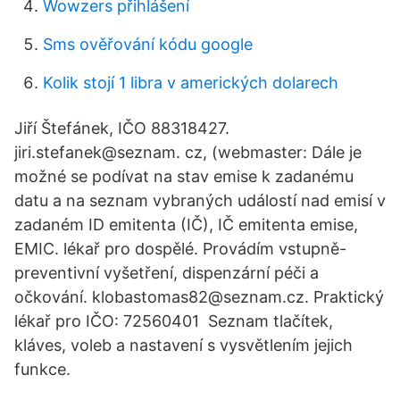
Wowzers přihlášení
Sms ověřování kódu google
Kolik stojí 1 libra v amerických dolarech
Jiří Štefánek, IČO 88318427.
jiri.stefanek@seznam. cz, (webmaster: Dále je
možné se podívat na stav emise k zadanému
datu a na seznam vybraných událostí nad emisí v
zadaném ID emitenta (IČ), IČ emitenta emise,
EMIC. lékař pro dospělé. Provádím vstupně-
preventivní vyšetření, dispenzární péči a
očkování. klobastomas82@seznam.cz. Praktický
lékař pro IČO: 72560401 Seznam tlačítek,
kláves, voleb a nastavení s vysvětlením jejich
funkce.