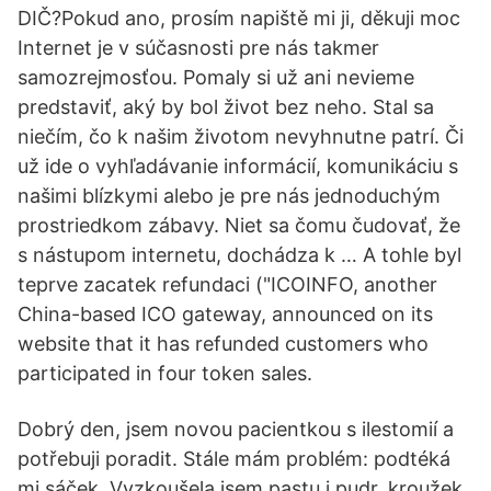
DIČ?Pokud ano, prosím napiště mi ji, děkuji moc
Internet je v súčasnosti pre nás takmer
samozrejmosťou. Pomaly si už ani nevieme
predstaviť, aký by bol život bez neho. Stal sa
niečím, čo k našim životom nevyhnutne patrí. Či
už ide o vyhľadávanie informácií, komunikáciu s
našimi blízkymi alebo je pre nás jednoduchým
prostriedkom zábavy. Niet sa čomu čudovať, že
s nástupom internetu, dochádza k … A tohle byl
teprve zacatek refundaci ("ICOINFO, another
China-based ICO gateway, announced on its
website that it has refunded customers who
participated in four token sales.
Dobrý den, jsem novou pacientkou s ilestomií a
potřebuji poradit. Stále mám problém: podtéká
mi sáček. Vyzkoušela jsem pastu i pudr, kroužek,