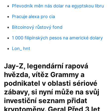
Převodník měn nás dolar na egyptskou libru
Pracuje alexa pro cia
Bitcoinový růstový fond
1 000 filipínských pesos na americké dolary
Lon_ hnt
Jay-Z, legendární rapová
hvězda, vítěz Grammy a
podnikatel v oblasti sériové
zábavy, si nyní může na svůj
investiční seznam přidat
kryptoměny. Geral Před 3 let