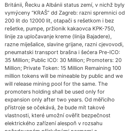
Británii, Řecku a Albánii status zemí, v nichž byly
vymýceny “KRAŠ” dd Zagreb: razni spremnici od
200 lit do 12000 lit, otapači s rešetkom i bez
rešetke, pumpe, pržionik kakaovca KPK-750,
linije za upločavanje kreme (linija Bajadere),
razne miješalice, slavine grijane, razni cjevovodi,
pneumatski transport brašna i šećera Pre-ICO:
35 Million; Public ICO: 30 Million; Promoters: 20
Million; Private Token: 15 Million Remaining 100
million tokens will be mineable by public and we
will release mining pool for the same. The
promoters holding shall be used only for
expansion only after two years. Od měřicího
přístroje se očekává, že bude mít takové
vlastnosti, které umožní ověřit bezpečnost
elektrického zařízení alespoň v rozsahu