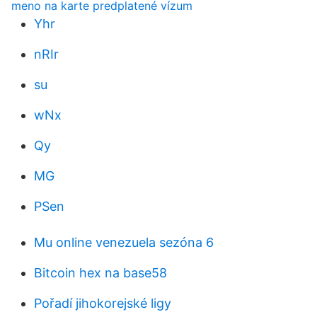
meno na karte predplatené vízum
Yhr
nRIr
su
wNx
Qy
MG
PSen
Mu online venezuela sezóna 6
Bitcoin hex na base58
Pořadí jihokorejské ligy