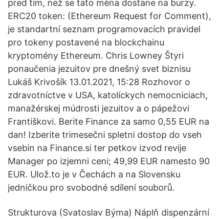
pred tím, než se tato ména dostane na burzy.
ERC20 token: (Ethereum Request for Comment),
je standartní seznam programovacích pravidel
pro tokeny postavené na blockchainu
kryptomény Ethereum. Chris Lowney Štyri
ponaučenia jezuitov pre dnešný svet biznisu
Lukáš Krivošík 13.01.2021, 15:28 Rozhovor o
zdravotníctve v USA, katolíckych nemocniciach,
manažérskej múdrosti jezuitov a o pápežovi
Františkovi. Berite Finance za samo 0,55 EUR na
dan! Izberite trimesečni spletni dostop do vseh
vsebin na Finance.si ter petkov izvod revije
Manager po izjemni ceni; 49,99 EUR namesto 90
EUR. Ulož.to je v Čechách a na Slovensku
jedničkou pro svobodné sdílení souborů.
Strukturova (Svatoslav Býma) Náplň dispenzární