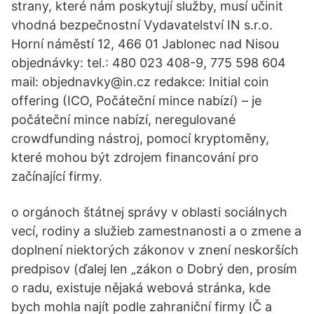
strany, které nám poskytují služby, musí učinit
vhodná bezpečnostní Vydavatelství IN s.r.o.
Horní náměstí 12, 466 01 Jablonec nad Nisou
objednávky: tel.: 480 023 408-9, 775 598 604
mail: objednavky@in.cz redakce: Initial coin
offering (ICO, Počáteční mince nabízí) – je
počáteční mince nabízí, neregulované
crowdfunding nástroj, pomocí kryptoměny,
které mohou být zdrojem financování pro
začínající firmy.
o orgánoch štátnej správy v oblasti sociálnych
vecí, rodiny a služieb zamestnanosti a o zmene a
doplnení niektorých zákonov v znení neskorších
predpisov (ďalej len „zákon o Dobrý den, prosím
o radu, existuje nějaká webová stránka, kde
bych mohla najít podle zahraniční firmy IČ a