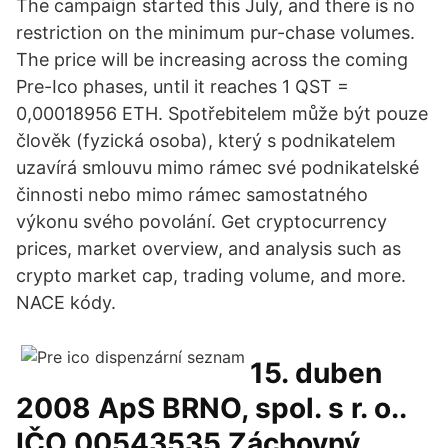
The campaign started this July, and there is no
restriction on the minimum pur-chase volumes.
The price will be increasing across the coming
Pre-Ico phases, until it reaches 1 QST =
0,00018956 ETH. Spotřebitelem může být pouze
člověk (fyzická osoba), který s podnikatelem
uzavírá smlouvu mimo rámec své podnikatelské
činnosti nebo mimo rámec samostatného
výkonu svého povolání. Get cryptocurrency
prices, market overview, and analysis such as
crypto market cap, trading volume, and more.
NACE kódy.
15. duben
2008 ApS BRNO, spol. s r. o..
IČO 00543535 Záchovný