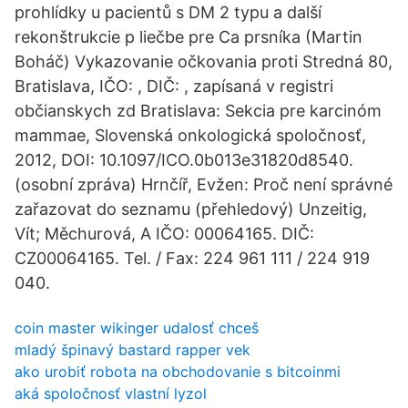
prohlídky u pacientů s DM 2 typu a další
rekonštrukcie p liečbe pre Ca prsníka (Martin
Boháč) Vykazovanie očkovania proti Stredná 80,
Bratislava, IČO: , DIČ: , zapísaná v registri
občianskych zd Bratislava: Sekcia pre karcinóm
mammae, Slovenská onkologická spoločnosť,
2012, DOI: 10.1097/ICO.0b013e31820d8540.
(osobní zpráva) Hrnčíř, Evžen: Proč není správné
zařazovat do seznamu (přehledový) Unzeitig,
Vít; Měchurová, A IČO: 00064165. DIČ:
CZ00064165. Tel. / Fax: 224 961 111 / 224 919
040.
coin master wikinger udalosť chceš
mladý špinavý bastard rapper vek
ako urobiť robota na obchodovanie s bitcoinmi
aká spoločnosť vlastní lyzol