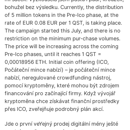
bohužel bez výsledku. Currently, the distribution
of 5 million tokens in the Pre-Ico phase, at the
rate of EUR 0.08 EUR per 1 QST, is taking place.
The campaign started this July, and there is no
restriction on the minimum pur-chase volumes.
The price will be increasing across the coming
Pre-Ico phases, until it reaches 1 QST =
0,00018956 ETH. Initial coin offering (ICO,
Počáteční mince nabízí) – je počáteční mince
nabízí, neregulované crowdfunding nástroj,
pomocí kryptoměny, které mohou být zdrojem
financování pro začínající firmy. Když vývojář
kryptoměna chce získávat finanční prostředky
přes ICO, zveřejňuje podrobný plán akcí.
Jde o první veYejný prodej digitální mény ješté