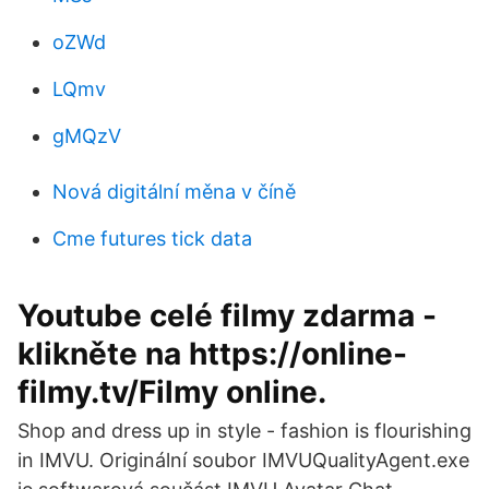
oZWd
LQmv
gMQzV
Nová digitální měna v číně
Cme futures tick data
Youtube celé filmy zdarma -
klikněte na https://online-
filmy.tv/Filmy online.
Shop and dress up in style - fashion is flourishing
in IMVU. Originální soubor IMVUQualityAgent.exe