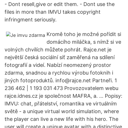
- Dont resell,give or edit them. - Dont use the
files in more than IMVU takes copyright
infringment seriously.
Kromě toho je možné pořídit si
domácího miláčka, s nímž si ve
volných chvílích můžete pohrát. Rajce.net je
největší česká sociální síť zaměřená na sdílení
fotografií a videí. Nabízí neomezený prostor
zdarma, snadnou a rychlou výrobu fotoknih i
jiných fotoproduktů. info@rajce.net Partneři. 1
236 462 | 1 193 031 473 Provozovatelem webu
rajce.idnes.cz je společnost MAFRA, a. … Popisy:
IMVU: chat, přátelství, romantika ve virtuálním
světě - a unique virtual world simulation, where
the player can live a new life with his hero. The
user will create a unique avatar with a distinctive