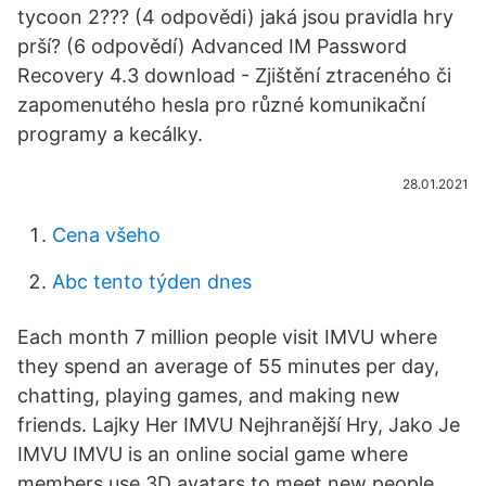
tycoon 2??? (4 odpovědi) jaká jsou pravidla hry
prší? (6 odpovědí) Advanced IM Password
Recovery 4.3 download - Zjištění ztraceného či
zapomenutého hesla pro různé komunikační
programy a kecálky.
28.01.2021
Cena všeho
Abc tento týden dnes
Each month 7 million people visit IMVU where
they spend an average of 55 minutes per day,
chatting, playing games, and making new
friends. Lajky Her IMVU Nejhranější Hry, Jako Je
IMVU IMVU is an online social game where
members use 3D avatars to meet new people,