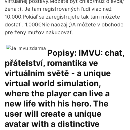
virtuálnej postavy.Môžete byť chlap/muž dievča/
žena :). Je tam registrovaných ľudí viac než
10.000.Pokiaľ sa zaregistrujete tak tam môžete
dostať . 1.000€Nie naozaj ;)A môžete v obchode
pre ženy mužov nakupovať.
Popisy: IMVU: chat,
přátelství, romantika ve
virtuálním světě - a unique
virtual world simulation,
where the player can live a
new life with his hero. The
user will create a unique
avatar with a distinctive