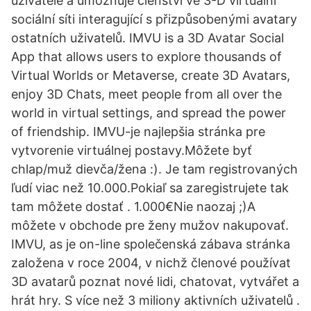
uživatele a umožňuje členství ve 3-D virtuální
sociální síti interagující s přizpůsobenými avatary
ostatních uživatelů. IMVU is a 3D Avatar Social
App that allows users to explore thousands of
Virtual Worlds or Metaverse, create 3D Avatars,
enjoy 3D Chats, meet people from all over the
world in virtual settings, and spread the power
of friendship. IMVU-je najlepšia stránka pre
vytvorenie virtuálnej postavy.Môžete byť
chlap/muž dievča/žena :). Je tam registrovaných
ľudí viac než 10.000.Pokiaľ sa zaregistrujete tak
tam môžete dostať . 1.000€Nie naozaj ;)A
môžete v obchode pre ženy mužov nakupovať.
IMVU, as je on-line společenská zábava stránka
založena v roce 2004, v nichž členové používat
3D avatarů poznat nové lidi, chatovat, vytvářet a
hrát hry. S více než 3 miliony aktivních uživatelů .