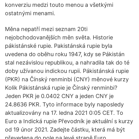
konverziu medzi touto menou a všetkými
ostatnými menami.
Měna nepatří mezi seznam 20ti
nejobchodovanějších měn světa. Historie
pákistánské rupie. Pakistánská rupie byla
uvedena do oběhu roku 1947, kdy se Pákistán
stal nezávislou republikou, a nahradila tak do té
doby užívanou indickou rupii. Pákistánská rupie
(PKR) na Čínský renminbi (CNY) měnové kurzy
Kolik Pákistánská rupie je Čínský renminbi?
Jeden PKR je 0.0402 CNY a jeden CNY je
24.8636 PKR. Tyto informace byly naposledy
aktualizovány na 17. ledna 2021 0:05 CET. To
Euro a Indická rupie Převodník je aktuální s kurzy
od 19 únor 2021. Zadejte částku, která má být
převedena do pole na levé straně Euro.