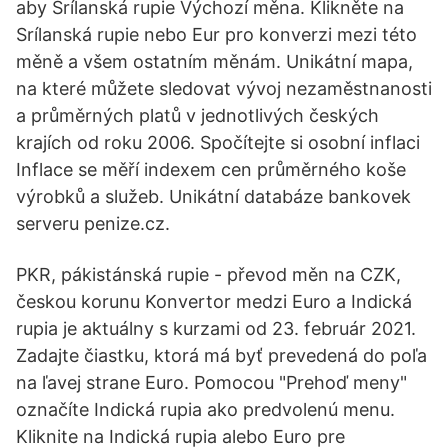
aby Srílanská rupie Výchozí měna. Klikněte na
Srílanská rupie nebo Eur pro konverzi mezi této
měně a všem ostatním měnám. Unikátní mapa,
na které můžete sledovat vývoj nezaměstnanosti
a průměrných platů v jednotlivých českých
krajích od roku 2006. Spočítejte si osobní inflaci
Inflace se měří indexem cen průměrného koše
výrobků a služeb. Unikátní databáze bankovek
serveru penize.cz.
PKR, pákistánská rupie - převod měn na CZK,
českou korunu Konvertor medzi Euro a Indická
rupia je aktuálny s kurzami od 23. február 2021.
Zadajte čiastku, ktorá má byť prevedená do poľa
na ľavej strane Euro. Pomocou "Prehoď meny"
označíte Indická rupia ako predvolenú menu.
Kliknite na Indická rupia alebo Euro pre