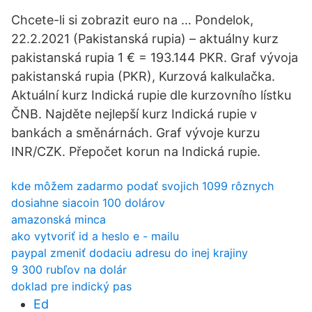
Chcete-li si zobrazit euro na … Pondelok,
22.2.2021 (Pakistanská rupia) – aktuálny kurz
pakistanská rupia 1 € = 193.144 PKR. Graf vývoja
pakistanská rupia (PKR), Kurzová kalkulačka.
Aktuální kurz Indická rupie dle kurzovního lístku
ČNB. Najděte nejlepší kurz Indická rupie v
bankách a směnárnách. Graf vývoje kurzu
INR/CZK. Přepočet korun na Indická rupie.
kde môžem zadarmo podať svojich 1099 rôznych
dosiahne siacoin 100 dolárov
amazonská minca
ako vytvoriť id a heslo e - mailu
paypal zmeniť dodaciu adresu do inej krajiny
9 300 rubľov na dolár
doklad pre indický pas
Ed