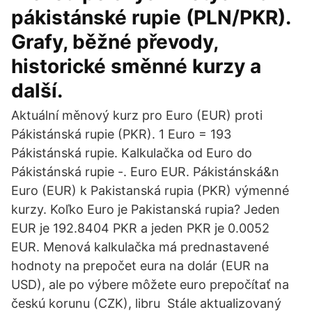
pákistánské rupie (PLN/PKR).
Grafy, běžné převody,
historické směnné kurzy a
další.
Aktuální měnový kurz pro Euro (EUR) proti
Pákistánská rupie (PKR). 1 Euro = 193
Pákistánská rupie. Kalkulačka od Euro do
Pákistánská rupie -. Euro EUR. Pákistánská&n
Euro (EUR) k Pakistanská rupia (PKR) výmenné
kurzy. Koľko Euro je Pakistanská rupia? Jeden
EUR je 192.8404 PKR a jeden PKR je 0.0052
EUR. Menová kalkulačka má prednastavené
hodnoty na prepočet eura na dolár (EUR na
USD), ale po výbere môžete euro prepočítať na
českú korunu (CZK), libru Stále aktualizovaný