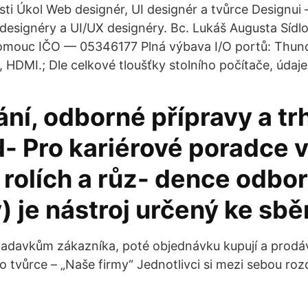
sti Úkol Web designér, UI designér a tvůrce Designui
 designéry a UI/UX designéry. Bc. Lukáš Augusta Sídl
Olomouc IČO — 05346177 Plná výbava I/O portů: Thun
HDMI.; Dle celkové tloušťky stolního počítače, údaje 
ní, odborné přípravy a tr
- Pro kariérové poradce 
 rolích a růz- dence odbo
) je nástroj určený ke sb
adavkům zákazníka, poté objednávku kupují a prodáva
 tvůrce – „Naše firmy“ Jednotlivci si mezi sebou rozdě