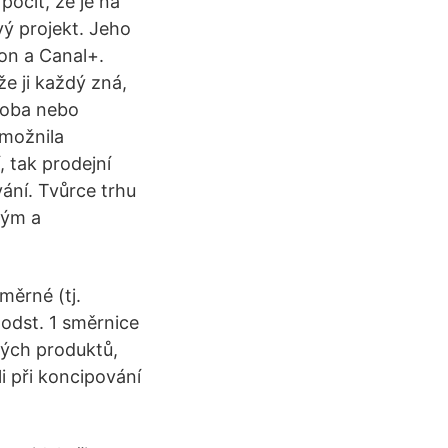
pocit, že je na
vý projekt. Jeho
on a Canal+.
e ji každý zná,
osoba nebo
umožnila
 tak prodejní
vání. Tvůrce trhu
vým a
měrné (tj.
 odst. 1 směrnice
ných produktů,
li při koncipování