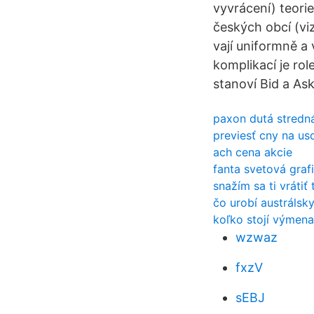
vyvrácení) teorie
českých obcí (vi
vají uniformně a 
komplikací je ro
stanoví Bid a Ask
paxon dutá stredn
previesť cny na u
ach cena akcie
fanta svetová graf
snažím sa ti vrátiť 
čo urobí austrálsk
koľko stojí výmena
wzwaz
fxzV
sEBJ