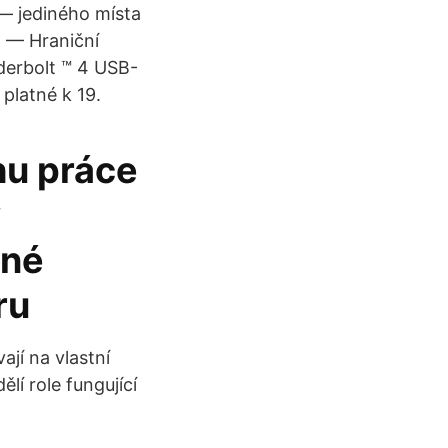
 — jediného místa
o — Hraniční
derbolt ™ 4 USB-
platné k 19.
hu práce
v
rné
ěru
jí na vlastní
lí role fungující