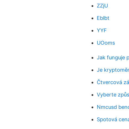
ZZjU
Eblbt
YYF
UOoms
Jak funguje 
Je kryptomě
Čtvercová zá
Vyberte způso
Nmcusd ben
Spotová cena