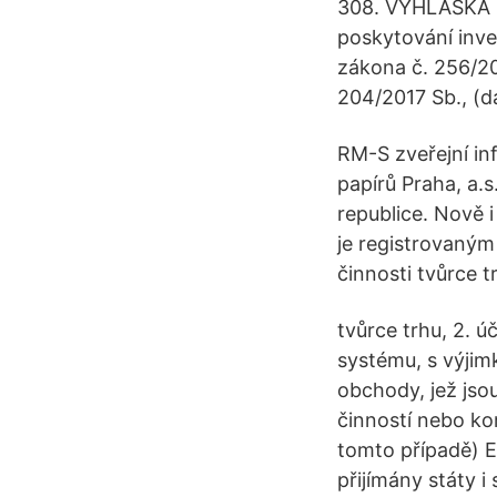
308. VYHLÁŠKA ze
poskytování inve
zákona č. 256/20
204/2017 Sb., (d
RM-S zveřejní i
papírů Praha, a.
republice. Nově 
je registrovaným
činnosti tvůrce 
tvůrce trhu, 2.
systému, s výjim
obchody, jež jsou
činností nebo ko
tomto případě) E
přijímány státy i