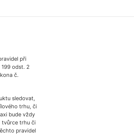
ravidel při
 199 odst. 2
ákona č.
uktu sledovat,
ílového trhu, či
raxi bude vždy
 tvůrce trhu či
 těchto pravidel