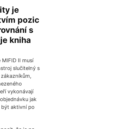
ty je
ctvím pozic
rovnání s
je kniha
 MIFID II musí
troj slučitelný s
án zákazníkům,
ymezeného
eří vykonávají
 objednávku jak
být aktivní po