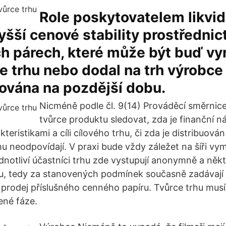
Role poskytovatelem likvidi
vyšší cenové stability prostředni
h párech, které může být buď vy
ce trhu nebo dodal na trh výrobce 
dována na pozdější dobu.
Nicméně podle čl. 9(14) Prováděcí směrnice
tvůrce produktu sledovat, zda je finanční nás
teristikami a cíli cílového trhu, či zda je distribuov
rhu neodpovídají. V praxi bude vždy záležet na šíři v
dnotliví účastníci trhu zde vystupují anonymně a někt
hu, tedy za stanovených podmínek současně zadávají
 prodej příslušného cenného papíru. Tvůrce trhu musí 
ené fáze.