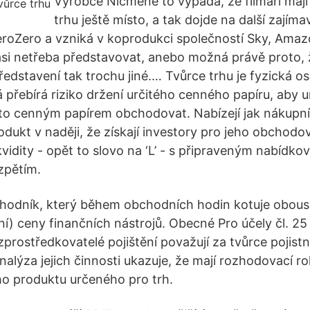
Výrobce Nicméně to vypadá, že filmaři mají 
trhu ještě místo, a tak dojde na další zajíma
roZero a vzniká v koprodukci společností Sky, Amaz
si netřeba představovat, anebo možná právě proto, ž
představení tak trochu jiné.… Tvůrce trhu je fyzická 
á přebírá riziko držení určitého cenného papíru, aby 
to cenným papírem obchodovat. Nabízejí jak nákupní,
dukt v naději, že získají investory pro jeho obchodo
kvidity - opět to slovo na ‘L’ - s připraveným nabídko
zpětím.
hodník, který během obchodních hodin kotuje obous
ní) ceny finančních nástrojů. Obecné Pro účely čl. 25
zprostředkovatelé pojištění považují za tvůrce pojist
analýza jejich činnosti ukazuje, že mají rozhodovací ro
ého produktu určeného pro trh.