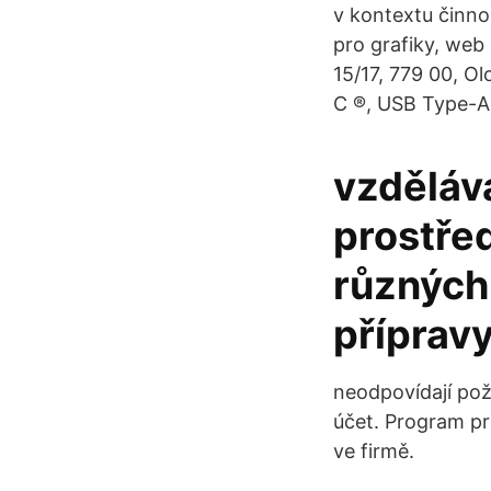
v kontextu činno
pro grafiky, web
15/17, 779 00, 
C ®, USB Type-A, 
vzdělává
prostřed
různých
přípravy
neodpovídají pož
účet. Program pro
ve firmě.