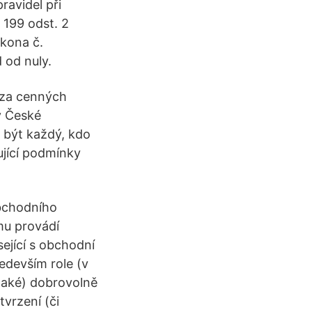
ravidel při
 199 odst. 2
ákona č.
 od nuly.
rza cenných
v České
e být každý, kdo
jící podmínky
.
obchodního
mu provádí
sející s obchodní
edevším role (v
(také) dobrovolně
tvrzení (či