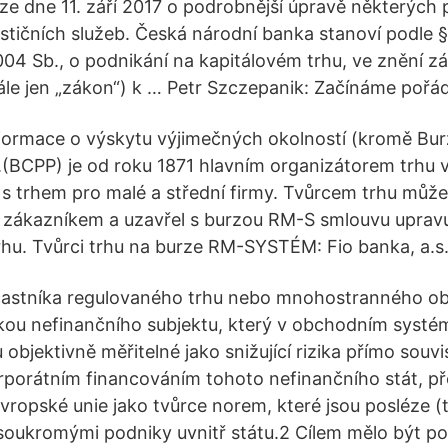
 dne 11. září 2017 o podrobnější úpravě některých p
stičních služeb. Česká národní banka stanoví podle §
04 Sb., o podnikání na kapitálovém trhu, ve znění z
ále jen „zákon“) k … Petr Szczepanik: Začínáme pořád
nformace o výskytu výjimečných okolností (kromě Bu
s.(BCPP) je od roku 1871 hlavním organizátorem trhu 
i s trhem pro malé a střední firmy. Tvůrcem trhu můž
 zákazníkem a uzavřel s burzou RM-S smlouvu upravu
trhu. Tvůrci trhu na burze RM-SYSTÉM: Fio banka, a.s
 účastníka regulovaného trhu nebo mnohostranného 
kou nefinančního subjektu, který v obchodním systé
 objektivně měřitelné jako snižující rizika přímo souvi
rporátním financováním tohoto nefinančního stát, př
vropské unie jako tvůrce norem, které jsou posléze 
 soukromými podniky uvnitř státu.2 Cílem mělo být po