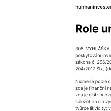
hurmaninvester
Role u
308. VYHLÁŠKA ze
poskytování inve
zákona č. 256/20
204/2017 Sb., (d
Nicméně podle čl
zda je finanční ná
zda je distribuo
záležet na šíři v
tvůrce likvidity; 