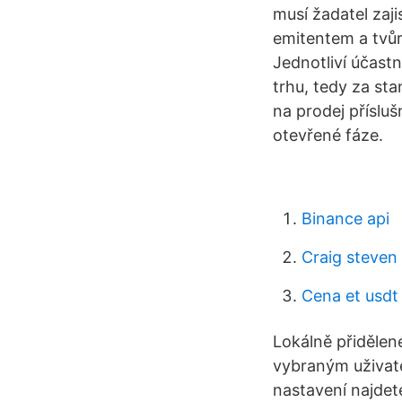
musí žadatel zaji
emitentem a tvůr
Jednotliví účastn
trhu, tedy za st
na prodej příslu
otevřené fáze.
Binance api
Craig steven
Cena et usdt
Lokálně přidělen
vybraným uživatel
nastavení najdete