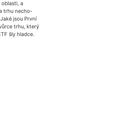
oblasti, a
a trhu necho-
 Jaké jsou První
ůrce trhu, který
ETF šly hladce.