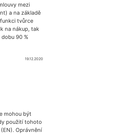
smlouvy mezi
nt) a na základě
 funkci tvůrce
k na nákup, tak
o dobu 90 %
19.12.2020
ole mohou být
dy použití tohoto
u (EN). Oprávnění