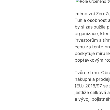
jméno zní ZeroZe
Tuhle osobnost a
by si zasloužila 
organizace, kter
investorům s tím
cenu za tento pro
poskytuje míru li
poptávkovým ro
Tvůrce trhu. Obc
nákupní a prodej
(EU) 2016/97 se 
jestliže celková 
a vývoji pojistn