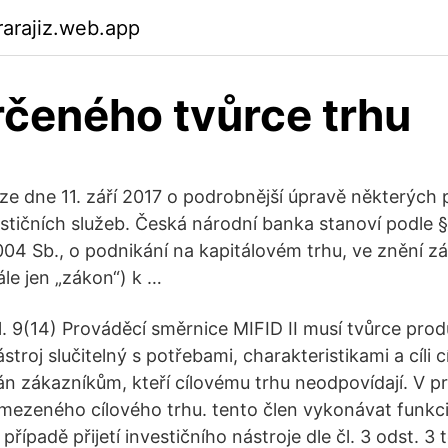
arajiz.web.app
rčeného tvůrce trhu
 dne 11. září 2017 o podrobnější úpravě některých p
stičních služeb. Česká národní banka stanoví podle §
04 Sb., o podnikání na kapitálovém trhu, ve znění z
ále jen „zákon“) k …
. 9(14) Prováděcí směrnice MIFID II musí tvůrce prod
stroj slučitelný s potřebami, charakteristikami a cíli c
ván zákazníkům, kteří cílovému trhu neodpovídají. V p
ymezeného cílového trhu. tento člen vykonávat funkci
v případě přijetí investičního nástroje dle čl. 3 odst. 3