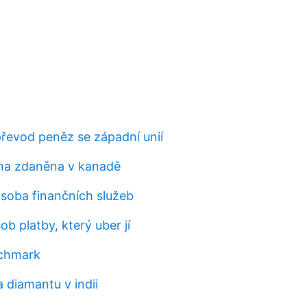
převod peněz se západní unií
na zdaněna v kanadě
soba finančních služeb
b platby, který uber jí
chmark
 diamantu v indii