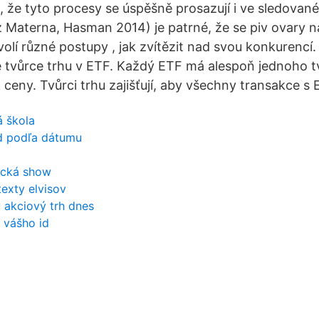
, že tyto procesy se úspěšně prosazují i ve sledované 
z Materna, Hasman 2014) je patrné, že se piv ovary n
volí různé postupy , jak zvítězit nad svou konkurencí.
le tvůrce trhu v ETF. Každý ETF má alespoň jednoho tv
 ceny. Tvůrci trhu zajišťují, aby všechny transakce s 
á škola
sd podľa dátumu
ická show
texty elvisov
y akciový trh dnes
 vášho id