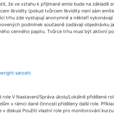
stit, že ve vztahu k přijímané emisi bude na základě 
cem likvidity (pokud tvůrcem likvidity není sám emite
íci trhu zde vystupují anonymně a někteří vykonávají
anovených podmínek současně zadávají objednávku ja
šného cenného papíru. Tvůrce trhu musí být aktivní p
 wright satoshi
é role V Nastavení/Správa úkolu/Lokálně přidělené r
ům v rámci dané činnosti přiděleny další role. Příkla
 v diskusi Použití vlastní role pro monitorování kurz