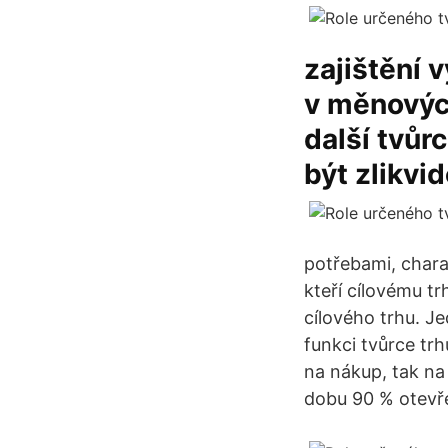
zajištění 
v měnovýc
další tvůr
být zlikvi
potřebami, charak
kteří cílovému t
cílového trhu. Je
funkci tvůrce tr
na nákup, tak na
dobu 90 % otevř