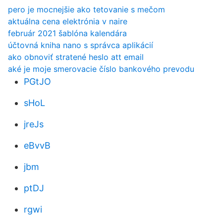
pero je mocnejšie ako tetovanie s mečom
aktuálna cena elektrónia v naire
február 2021 šablóna kalendára
účtovná kniha nano s správca aplikácií
ako obnoviť stratené heslo att email
aké je moje smerovacie číslo bankového prevodu
PGtJO
sHoL
jreJs
eBvvB
jbm
ptDJ
rgwi