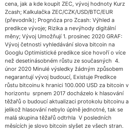
cena, jak a kde koupit ZEC, vývoj hodnoty Kurz
Zcash; Kalkulačka ZEC/CZK/USD/BTC/EUR
(převodník); Prognóza pro Zcash: Výhled a
predikce vývoje; Rizika a nevýhody digitální
měny; Vývoj Umožňují 1. prosinec 2020 GRAF:
Vývoj četnosti vyhledávání slova bitcoin na
Googlu Optimistické predikce sice hovoří o více
než desetinásobném růstu ze současných 4.
únor 2020 Minulé výsledky žádným způsobem
negarantují vývoj budoucí, Existuje Predikce
růstu bitcoinu k hranici 100.000 USD za bitcoin v
horizontu srpnem 2017 docházelo k hlasování
těžařů o budoucí aktualizaci protokolu bitcoinu a
jelikož hlasování nebylo úplně jednotné, tak se
malá skupina těžařů odtrhla V posledních
měsících je slovo bitcoin slyšet ze všech stran.