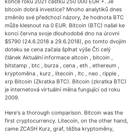
konce roku 2021 částku 250 000 EUR +. Je
bitcoin dobrá investice? Mnoho analytiků dnes
změnilo své předchozí názory, že hodnota BTC
může klesnout na 0 EUR. Bitcoin (BTC) našel ke
konci června svoje dlouhodobé dno na úrovni
$5790 (24.6.2018 a 29.6.2018), po tomto dvojím
doteku se cena začala šplhat výše Čti celý
článek Aktuální informace altcoin , bitcoin ,
bitstamp , btc , burza , cena , eth , ethereum ,
kryptoměna , kurz , litecoin , ltc , neo , ripple ,
xrp Bitcoin (Zkratka BTC). Bitcoin (zkratka BTC)
je internetová virtuální měna fungující od roku
2009.
Here's a thorough comparison. Bitcoin was the
first cryptocurrency. Litecoin, on the other hand,
came ZCASH Kurz, graf, těžba kryptoměny,