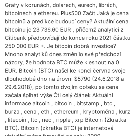
Grafy v korunách, dolarech, eurech, librách,
bitcoinech a ethereu. Plus500 Začít Jaká je cena
bitcoinů a predikce budoucí ceny? Aktuální cena
bitcoinu je 23 736,60 EUR , přičemž analytici z
Citibank předpovídají do konce roku 2021 částku
250 000 EUR +. Je bitcoin dobrá investice?
Mnoho analytiků dnes změnilo své předchozí
názory, že hodnota BTC může klesnout na 0
EUR. Bitcoin (BTC) našel ke konci června svoje
dlouhodobé dno na úrovni $5790 (24.6.2018 a
29.6.2018), po tomto dvojím doteku se cena
začala šplhat výše Čti celý článek Aktuální
informace altcoin , bitcoin , bitstamp , btc ,
burza , cena , eth , ethereum , kryptoměna , kurz
, litecoin , ltc , neo , ripple , xrp Bitcoin (Zkratka
BTC). Bitcoin (zkratka BTC) je internetová