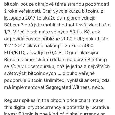
bitcoin pouze okrajové téma stranou pozornosti
široké veřejnosti. Graf vývoje kurzu bitcoinu z
listopadu 2017 to ukáže asi nejpřehledněji:
Během 3 dnů jste mohli zhodnotit svůj vklad až o
1/3. V řeči čísel: máte volných 50 tis. Kč, což
odpovídá částce přibližně 2000 EUR; pokud jste
12.11.2017 šikovně nakoupili za kurz 5000
EUR/BTC, získali jste 0,4 BTC graf ukazující
Bitcoin k americkému dolaru na burze Bitstamp
se sídle v Lucembursku, což je jedna z největších
světových bitcoinových … dlouho veřejně
podporuje Bitcoin Unlimited, vyhlásil anketu, zda
má implementovat Segregated Witness, nebo.
Regular spikes in the bitcoin price chart make
this digital cryptocurrency a potentially lucrative
invest Bitcoin is one kind of digital currency or