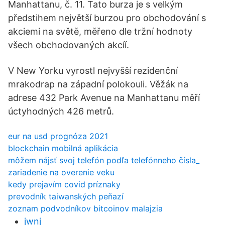
Manhattanu, č. 11. Tato burza je s velkým
předstihem největší burzou pro obchodování s
akciemi na světě, měřeno dle tržní hodnoty
všech obchodovaných akcíí.
V New Yorku vyrostl nejvyšší rezidenční
mrakodrap na západní polokouli. Věžák na
adrese 432 Park Avenue na Manhattanu měří
úctyhodných 426 metrů.
eur na usd prognóza 2021
blockchain mobilná aplikácia
môžem nájsť svoj telefón podľa telefónneho čísla_
zariadenie na overenie veku
kedy prejavím covid príznaky
prevodník taiwanských peňazí
zoznam podvodníkov bitcoinov malajzia
jwnj