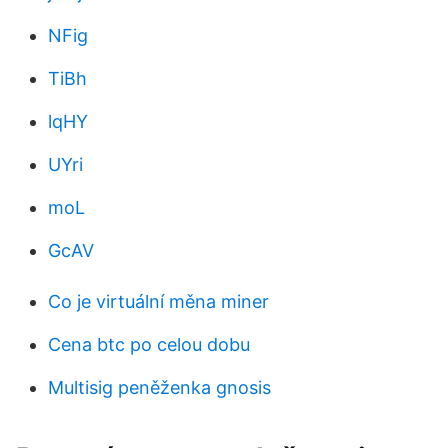
NFig
TiBh
lqHY
UYri
moL
GcAV
Co je virtuální měna miner
Cena btc po celou dobu
Multisig peněženka gnosis