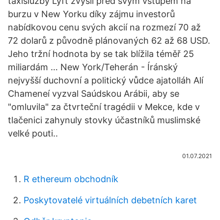
taxislužby Lyft zvýšil před svým vstupem na
burzu v New Yorku díky zájmu investorů
nabídkovou cenu svých akcií na rozmezí 70 až
72 dolarů z původně plánovaných 62 až 68 USD.
Jeho tržní hodnota by se tak blížila téměř 25
miliardám … New York/Teherán - Íránský
nejvyšší duchovní a politický vůdce ajatolláh Alí
Chameneí vyzval Saúdskou Arábii, aby se
"omluvila" za čtvrteční tragédii v Mekce, kde v
tlačenici zahynuly stovky účastníků muslimské
velké pouti..
01.07.2021
R ethereum obchodník
Poskytovatelé virtuálních debetních karet