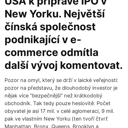
USA k přípravě IPO v
New Yorku. Největší
čínská společnost
podnikající v e-
commerce odmítla
další vývoj komentovat.
Pozor na omyl, který se drží v laické veřejnosti:
pozor na představu, že dlouhodobý investor je
nějak více "bezpečnější" než krátkodobý
obchodník. Tak tedy pouze heslovitě: Počet
obyvatel je asi 17 mil. v celé aglomeraci, 9 mil.
pak ve vlastním New Yorku (ten tvoří čtvrť
Manhattan, Bronx, Queens, Brooklyn a