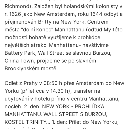
Richmond). Založen byl holandskými kolonisty v
r. 1626 jako New Amsterdam, roku 1644 odbyt a
přejmenován Britty na New York. Centrem
města "dolní konec" Manhattanu (odtud My této
možnosti bohatě využijeme k prohlídce
největších atrakci Manhattanu- navštívíme
Battery Park, Wall Street se slavnou Burzou,
China Town, projdeme se po slavném
Brooklynském mostě.
Odlet z Prahy v 08:50 h přes Amsterdam do New
Yorku (přílet cca v 14.30 h), transfer na
ubytování v hotelu přímo v centru Manhattanu,
nocleh. 2. den: NEW YORK - PROHLÍDKA
MANHATTANU. WALL STREET S BURZOU,
KOSTEL TRINITY… 1. den: Přílet do New Yorku,