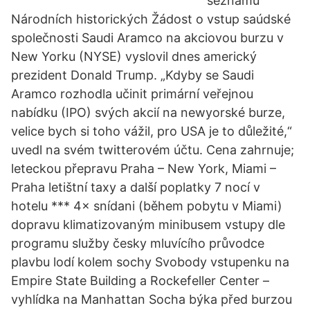
seznamu
Národních historických Žádost o vstup saúdské
společnosti Saudi Aramco na akciovou burzu v
New Yorku (NYSE) vyslovil dnes americký
prezident Donald Trump. „Kdyby se Saudi
Aramco rozhodla učinit primární veřejnou
nabídku (IPO) svých akcií na newyorské burze,
velice bych si toho vážil, pro USA je to důležité,“
uvedl na svém twitterovém účtu. Cena zahrnuje;
leteckou přepravu Praha – New York, Miami –
Praha letištní taxy a další poplatky 7 nocí v
hotelu *** 4× snídani (během pobytu v Miami)
dopravu klimatizovaným minibusem vstupy dle
programu služby česky mluvícího průvodce
plavbu lodí kolem sochy Svobody vstupenku na
Empire State Building a Rockefeller Center –
vyhlídka na Manhattan Socha býka před burzou