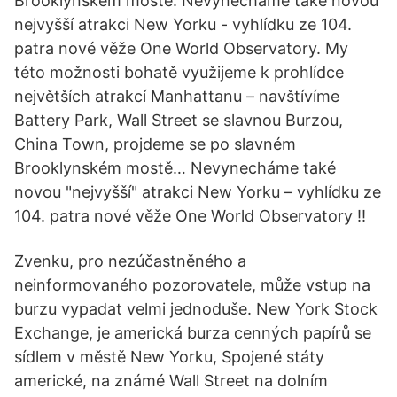
Brooklynském mostě. Nevynecháme také novou
nejvyšší atrakci New Yorku - vyhlídku ze 104.
patra nové věže One World Observatory. My
této možnosti bohatě využijeme k prohlídce
největších atrakcí Manhattanu – navštívíme
Battery Park, Wall Street se slavnou Burzou,
China Town, projdeme se po slavném
Brooklynském mostě… Nevynecháme také
novou "nejvyšší" atrakci New Yorku – vyhlídku ze
104. patra nové věže One World Observatory !!
Zvenku, pro nezúčastněného a
neinformovaného pozorovatele, může vstup na
burzu vypadat velmi jednoduše. New York Stock
Exchange, je americká burza cenných papírů se
sídlem v městě New Yorku, Spojené státy
americké, na známé Wall Street na dolním