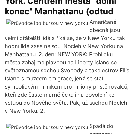
York. Centrem města "dolní
konec" Manhattanu (odtud
Američané
obecně jsou
velmi přátelští lidé a říká se, že v New Yorku tak
hodní lidé zase nejsou. Nocleh v New Yorku na
Manhattanu. 2. den: NEW YORK: Prohlídku
města zahájíme plavbou na Liberty Island se
světoznámou sochou Svobody a také ostrov Ellis
Island s muzeem emigrace, jenž se stal
symbolickým milníkem pro miliony přistěhovalců,
kteří zde často marně čekali na povolení ke
vstupu do Nového světa. Pak, už suchou Nocleh
v New Yorku. 2.
Spadá do