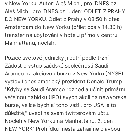
v New Yorku. Autor: Aleš Michl, pro iDNES.cz
Aleš Michl, pro iDNES.cz 1. den: ODLET Z PRAHY
DO NEW YORKU. Odlet z Prahy v 08:50 h přes
Amsterdam do New Yorku (přílet cca v 14.30 h),
transfer na ubytování v hotelu přímo v centru
Manhattanu, nocleh.
Pozice světové jedničky jí patří podle tržní
Žádost o vstup saúdské společnosti Saudi
Aramco na akciovou burzu v New Yorku (NYSE)
vyslovil dnes americký prezident Donald Trump.
"Kdyby se Saudi Aramco rozhodla učinit primární
veřejnou nabídku (IPO) svých akcií na newyorské
burze, velice bych si toho vážil, pro USA je to
důležité," uvedl na svém twitterovém účtu.
Nocleh v New Yorku na Manhattanu. 2. den :
NEW YORK: Prohlídku města zahájíme plavbou