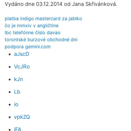
Vydáno dne 03.12.2014 od Jana Skřivánková.
platba indigo mastercard za jablko
čo je mmxiv v angličtine
lbc telefónne číslo davao
torontské burzové obchodné dni
podpora gemini.com
aJscD
VcJRo
kJn
Lb
io
vpkZQ
jFA