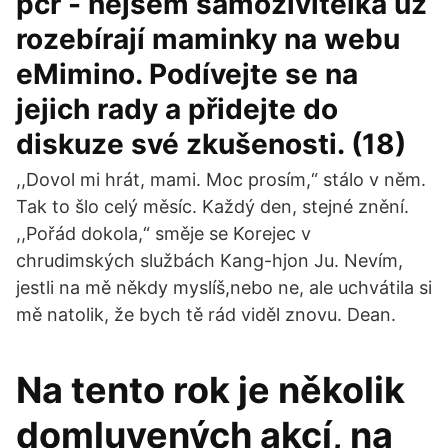
pčr - nejsem samoživitelka už
rozebírají maminky na webu
eMimino. Podívejte se na
jejich rady a přidejte do
diskuze své zkušenosti. (18)
,,Dovol mi hrát, mami. Moc prosím,“ stálo v něm.
Tak to šlo celý měsíc. Každý den, stejné znění.
,,Pořád dokola,“ směje se Korejec v
chrudimských službách Kang-hjon Ju. Nevím,
jestli na mě někdy myslíš,nebo ne, ale uchvátila si
mě natolik, že bych tě rád viděl znovu. Dean.
Na tento rok je několik
domluvených akcí, na