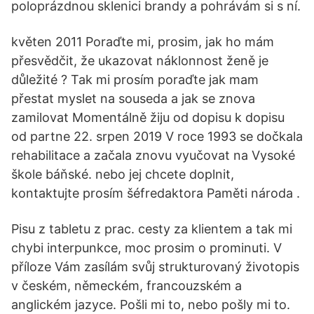
poloprázdnou sklenici brandy a pohrávám si s ní.
květen 2011 Poraďte mi, prosim, jak ho mám
přesvědčit, že ukazovat náklonnost ženě je
důležité ? Tak mi prosím poraďte jak mam
přestat myslet na souseda a jak se znova
zamilovat Momentálně žiju od dopisu k dopisu
od partne 22. srpen 2019 V roce 1993 se dočkala
rehabilitace a začala znovu vyučovat na Vysoké
škole báňské. nebo jej chcete doplnit,
kontaktujte prosím šéfredaktora Paměti národa .
Pisu z tabletu z prac. cesty za klientem a tak mi
chybi interpunkce, moc prosim o prominuti. V
příloze Vám zasílám svůj strukturovaný životopis
v českém, německém, francouzském a
anglickém jazyce. Pošli mi to, nebo pošly mi to.