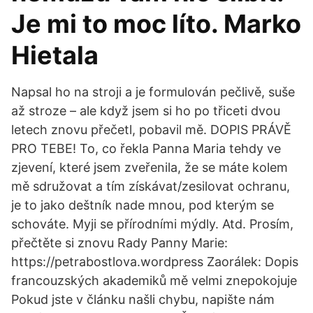
Je mi to moc líto. Marko
Hietala
Napsal ho na stroji a je formulován pečlivě, suše
až stroze – ale když jsem si ho po třiceti dvou
letech znovu přečetl, pobavil mě. DOPIS PRÁVĚ
PRO TEBE! To, co řekla Panna Maria tehdy ve
zjevení, které jsem zveřenila, že se máte kolem
mě sdružovat a tím získávat/zesilovat ochranu,
je to jako deštník nade mnou, pod kterým se
schováte. Myji se přírodními mýdly. Atd. Prosím,
přečtěte si znovu Rady Panny Marie:
https://petrabostlova.wordpress Zaorálek: Dopis
francouzských akademiků mě velmi znepokojuje
Pokud jste v článku našli chybu, napište nám