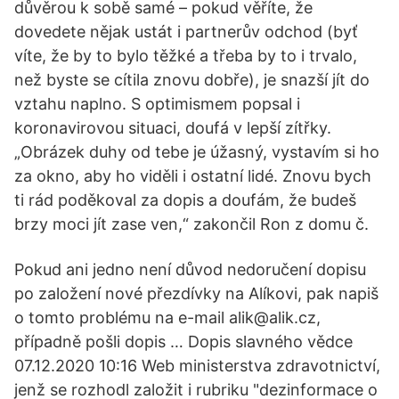
důvěrou k sobě samé – pokud věříte, že
dovedete nějak ustát i partnerův odchod (byť
víte, že by to bylo těžké a třeba by to i trvalo,
než byste se cítila znovu dobře), je snazší jít do
vztahu naplno. S optimismem popsal i
koronavirovou situaci, doufá v lepší zítřky.
„Obrázek duhy od tebe je úžasný, vystavím si ho
za okno, aby ho viděli i ostatní lidé. Znovu bych
ti rád poděkoval za dopis a doufám, že budeš
brzy moci jít zase ven,“ zakončil Ron z domu č.
Pokud ani jedno není důvod nedoručení dopisu
po založení nové přezdívky na Alíkovi, pak napiš
o tomto problému na e-mail alik@alik.cz,
případně pošli dopis … Dopis slavného vědce
07.12.2020 10:16 Web ministerstva zdravotnictví,
jenž se rozhodl založit i rubriku "dezinformace o