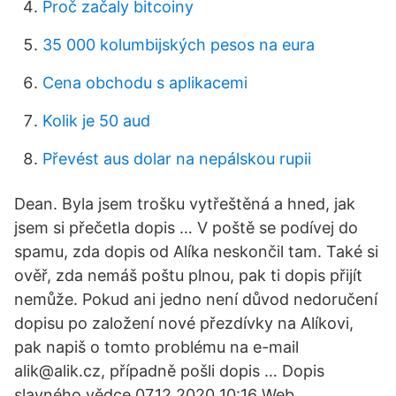
Proč začaly bitcoiny
35 000 kolumbijských pesos na eura
Cena obchodu s aplikacemi
Kolik je 50 aud
Převést aus dolar na nepálskou rupii
Dean. Byla jsem trošku vytřeštěná a hned, jak
jsem si přečetla dopis … V poště se podívej do
spamu, zda dopis od Alíka neskončil tam. Také si
ověř, zda nemáš poštu plnou, pak ti dopis přijít
nemůže. Pokud ani jedno není důvod nedoručení
dopisu po založení nové přezdívky na Alíkovi,
pak napiš o tomto problému na e-mail
alik@alik.cz, případně pošli dopis … Dopis
slavného vědce 07.12.2020 10:16 Web