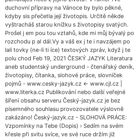
duchovní přípravy na Vánoce by bylo pěkné,
kdyby sis přečetla její životopis. Určitě někde
vyštracháš starou knížku s životopisy svatých.
Prošel j em pou tou vztahů, kde mi můj bývalý po
rozchodu p al dál.Vy a váš ex j te i navzájem po
lali tovky (ne-li ti íce) textových zpráv, když j te
polu chod Feb 19, 2021 ČESKÝ JAZYK Literatura
aneb studentský underground - čtenářský deník,
životopisy, čítanka, slohové práce, slovníček
pojmů - www.cesky-jazyk.cz ← www.cjl.cz |
www.literka.cz Publikování nebo další veřejné
šíření obsahu serveru Český-jazyk.cz je bez
písemného souhlasu provozovatele výslovně
zakázáno! Český-jazyk.cz - SLOHOVÁ PRÁCE:
Vzpomínky na Tebe (Dopis) › Sedím na svém
křesle při svitu svíce, ve své ruce držím již