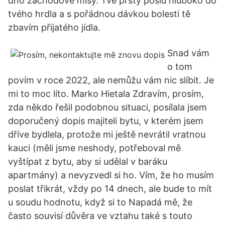
dno záchodové mísy. Tvé prsty pošlu hluboko do
tvého hrdla a s pořádnou dávkou bolesti tě
zbavím přijatého jídla.
Snad vám
o tom
povím v roce 2022, ale nemůžu vám nic slíbit. Je
mi to moc líto. Marko Hietala Zdravím, prosím,
zda někdo řešil podobnou situaci, posílala jsem
doporučený dopis majiteli bytu, v kterém jsem
dříve bydlela, protože mi ještě nevrátil vratnou
kauci (měli jsme neshody, potřeboval mě
vyštípat z bytu, aby si udělal v baráku
apartmány) a nevyzvedl si ho. Vím, že ho musím
poslat třikrát, vždy po 14 dnech, ale bude to mít
u soudu hodnotu, když si to Napadá mě, že
často souvisí důvěra ve vztahu také s touto