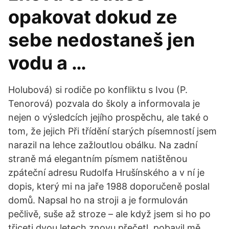
opakovat dokud ze
sebe nedostaneš jen
vodu a …
Holubová) si rodiče po konfliktu s Ivou (P.
Tenorová) pozvala do školy a informovala je
nejen o výsledcích jejího prospěchu, ale také o
tom, že jejich Při třídění starých písemností jsem
narazil na lehce zažloutlou obálku. Na zadní
straně má elegantním písmem natištěnou
zpáteční adresu Rudolfa Hrušínského a v ní je
dopis, který mi na jaře 1988 doporučeně poslal
domů. Napsal ho na stroji a je formulován
pečlivě, suše až stroze – ale když jsem si ho po
třiceti dvou letech znovu přečetl, pobavil mě.