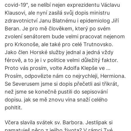
covid-19", se nelíbí nejen exprezidentu Václavu
Klausovi, ale nyní zasílá svůj dopis ministru
zdravotnictví Janu Blatnému i epidemiolog Jiří
Beran. Je pro mě člověkem, který po svém
zvolení senátorem bude velmi pracovat nejenom
pro Krkonoše, ale také pro celé Trutnovsko.
Jako člen Horské služby jednal a jedná vždy
férově, a to je i v politice velmi důležitý faktor.
Proto vás prosím, volte Adolfa Klepše ve …
Prosím, odpovězte nám co nejrychleji, Hermiona.
Se Severusem jsme si dopis přečetli asi třikrát,
než jsme se konečně pustili do sepisování
dopisu. jak se mě znovu vina snaží celého
pohltit.
Včera slavila svátek sv. Barbora. Jestlipak si
pamatuješ něco z jejího života? V rámci Tvé